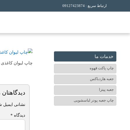
ارتباط سریع : 09127423874
خدمات ما
چاپ لیوان کاغذی 
چاپ پاکت قهوه
جعبه هاردباکس
جعبه پیتزا
دیدگاهتان ر
چاپ جعبه پودر لباسشویی
نشانی ایمیل ش
دیدگاه
*