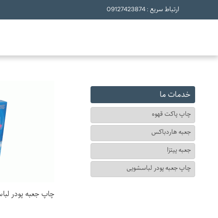
ارتباط سریع : 09127423874
خدمات ما
چاپ پاکت قهوه
جعبه هاردباکس
جعبه پیتزا
چاپ جعبه پودر لباسشویی
چاپ جعبه پودر لبا