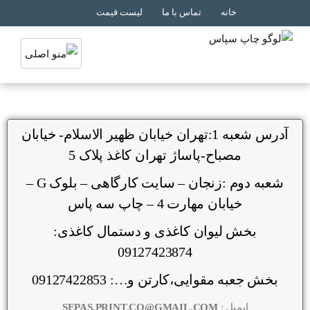
خانه
تماس با ما
لیست قیمت
آدرس شعبه 1:تهران خیابان ظهیر الاسلام- خیابان
مصباح-پاساژ تهران کاغذ پلاک 5
شعبه دوم :زنجان – سایت کارگاهی – بلوک G –
خیابان مهارت 4 – چاپ سه پاس
بخش لیوان کاغذی و دستمال کاغذی:
09127423874
بخش جعبه مقوایی،کارتن و…: 09127422853
ایمیل :
SEPAS.PRINT.CO@GMAIL.COM